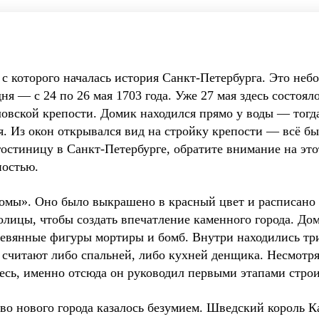
с которого началась история Санкт-Петербурга. Это не
дня — с 24 по 26 мая 1703 года. Уже 27 мая здесь состоя
ловской крепости. Домик находился прямо у воды — тогда
. Из окон открывался вид на стройку крепости — всё бы
остиницу в Санкт-Петербурге, обратите внимание на этот
ностью.
ромы». Оно было выкрашено в красный цвет и расписано
олицы, чтобы создать впечатление каменного города. Д
евянные фигуры мортиры и бомб. Внутри находились три
 считают либо спальней, либо кухней денщика. Несмотря
десь, именно отсюда он руководил первыми этапами строи
о нового города казалось безумием. Шведский король Ка