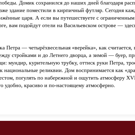
 победы. Домик сохранился до наших дней благодаря рас
зже здание поместили в кирпичный футляр. Сегодня каж
ближённые царя. А если вы путешествуете с ограниченным
ге, вам подойдут отели на Васильевском острове — здес
ка Петра — четырёхвесельная «верейка», как считается, 
ежду стройками и до Летнего дворца, а зимой — буер, п
: мундир, курительную трубку, оттиск руки Петра, трос
ак национальные реликвии. Дом воспринимается как «дра
местом, погулять по набережной и ощутить атмосферу XVI
то удобно, красиво и по-настоящему атмосферно.