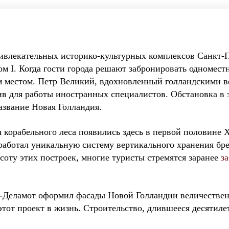
ивлекательных историко-культурных комплексов Санкт-Пе
м I. Когда гости города решают забронировать одномест
м местом. Петр Великий, вдохновленный голландскими 
ив для работы иностранных специалистов. Обстановка в 
азвание Новая Голландия.
корабельного леса появились здесь в первой половине X
работал уникальную систему вертикального хранения бре
соту этих построек, многие туристы стремятся заранее
з
Деламот оформил фасады Новой Голландии величествен
этот проект в жизнь. Строительство, длившееся десятиле