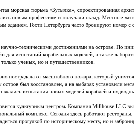
нитая морская тюрьма «Бутылка», спроектированная арх
лись новым профессиям и получали оклад. Местные жител
ым зданием. Гости Петербурга часто бронируют номер с 
 научно-техническими достижениями на острове. По ини
н для испытаний корабельных моделей, а также лаборато
только ученых, но и путешественников.
езно пострадала от масштабного пожара, который уничто
у остров был восстановлен, а на амбарах установили мет
олжались испытания новых моделей кораблей и подводны
овится культурным центром. Компания Millhouse LLC вы
ональный комплекс. Сегодня здесь работают рестораны, 
диться прогулкой по историческому месту, но и заброни