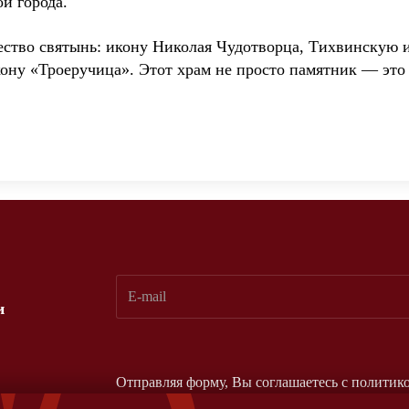
й города.
ество святынь: икону Николая Чудотворца, Тихвинскую
ону «Троеручица». Этот храм не просто памятник — это
и
Отправляя форму, Вы соглашаетесь с
политик