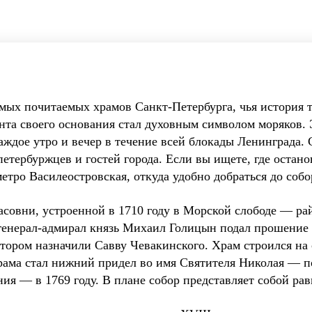
мых почитаемых храмов Санкт-Петербурга, чья история т
нта своего основания стал духовным символом моряков. 
аждое утро и вечер в течение всей блокады Ленинграда. 
петербуржцев и гостей города. Если вы ищете, где остано
метро Василеостровская, откуда удобно добраться до соб
асовни, устроенной в 1710 году в Морской слободе — ра
генерал-адмирал князь Михаил Голицын подал прошение
тором назначили Савву Чевакинского. Храм строился на 
рама стал нижний придел во имя Святителя Николая — п
ния — в 1769 году. В плане собор представляет собой ра