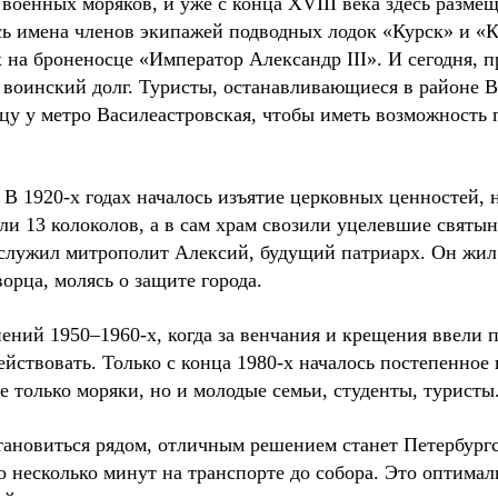
 военных моряков, и уже с конца XVIII века здесь разм
ь имена членов экипажей подводных лодок «Курск» и «К
 на броненосце «Император Александр III». И сегодня, п
я воинский долг. Туристы, останавливающиеся в районе В
у у метро Василеастровская, чтобы иметь возможность п
 В 1920-х годах началось изъятие церковных ценностей,
ли 13 колоколов, а в сам храм свозили уцелевшие святы
 служил митрополит Алексий, будущий патриарх. Он жил 
орца, молясь о защите города.
ений 1950–1960-х, когда за венчания и крещения ввели 
ействовать. Только с конца 1980-х началось постепенное
е только моряки, но и молодые семьи, студенты, туристы
тановиться рядом, отличным решением станет Петербургс
о несколько минут на транспорте до собора. Это оптимал