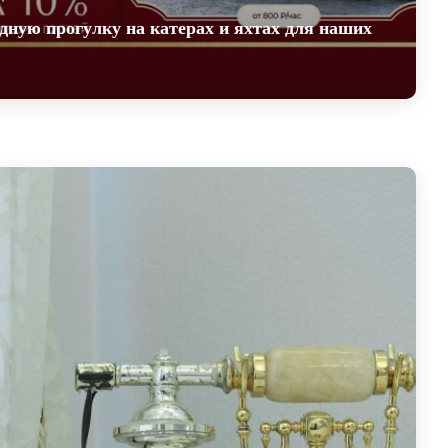
дную прогулку на катерах и яхтах для наших
одную прогулку на катерах и яхтах
ей