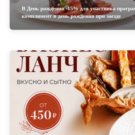
В День рождения -15% для участника прогр
В День рождения -15% для участника 
комплимент в день рождения при заезде
лояльности и комплимент в день рожде
заезде