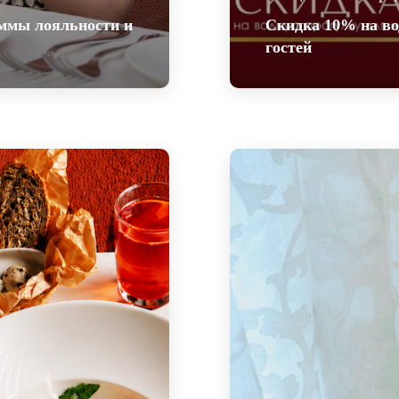
аммы лояльности и
Скидка 10% на во
программы
гостей
ния при
Скидка 10% на в
для наших гост