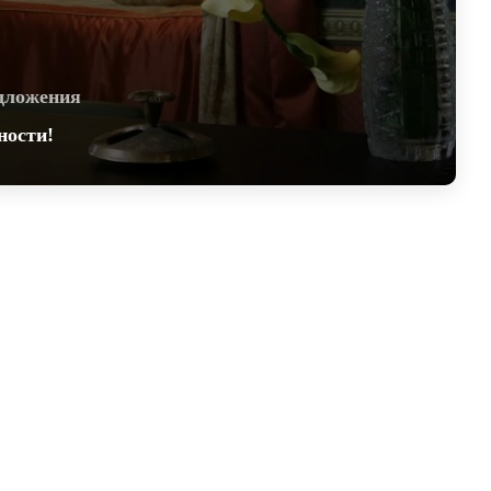
о телефону.
тся и не распространяется на спец. предложения
ует на дополнительные услуги: экскурсионные
дложения
р и др.
ности!
Вас в клубе путешественников отеля!