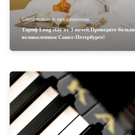
Специальные предложения
Тариф Long stay от 3 ночей.Проведите больш
великолепном Санкт-Петербурге!
Тариф Long stay от 3 ночей.Проведите б
времени в великолепном Санкт-Петербу