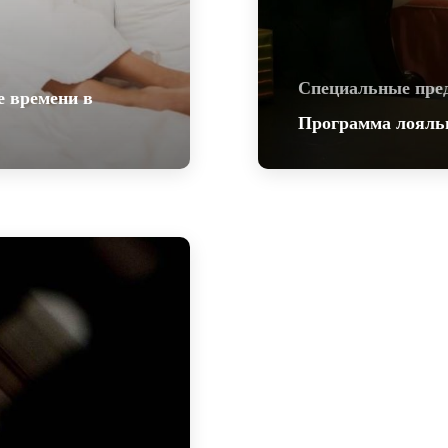
личном обращении п
Скидка не суммируе
и акции, не действ
Специальные пре
е времени в
программы, трансфе
Программа лояль
ольше
Будем рады видеть 
рге!
Подробнее