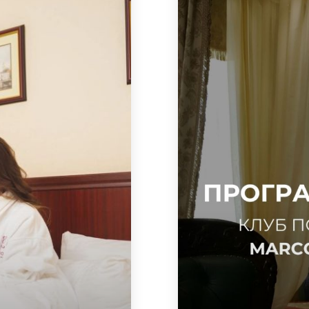
Классическая и Пре
комплименты ко Дню
предложениям и акц
*
Стандарт 5%
- к
первое бронирован
(предоставляется г
сайте).
**
Классическая 
предоставляется пр
руб. (в течение кале
***
Премиум 20%
-
предоставляется пр
руб. (в течение кале
Скидка по клубному
гостя в отель и бр