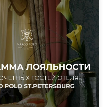
миум), при наличии свободных номеров,
 рождения, а также доступ к эксклюзивным
иям.
арта с правом на скидку в размере 5% уже на
ие
остям сразу при регистрации в личном кабинете на
10%
- карта с правом на скидку в размере 10%
и накоплении на счете суммы в размере 100 000
ндарного года).
 карта с правом на скидку в размере 20%
и накоплении на счете суммы в размере 200 000
ндарного года).
 счету действительна при прямом обращении
онировании номеров по официальным тарифам при